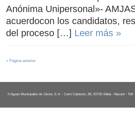
Anónima Unipersonal»- AMJASA-,
acuerdocon los candidatos, res
del proceso […]
Leer más »
« Página anterior
© Aguas Municipales de Jávea, S. A. - Camí Cabanes, 88, 03730 Xàbia - Alacant - Telf.