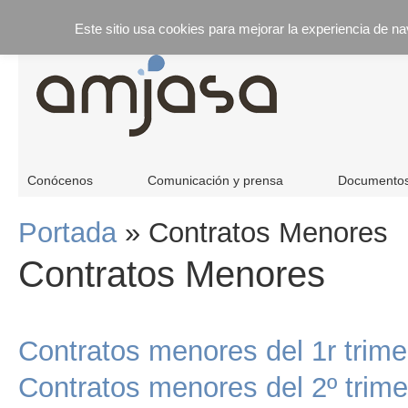
Este sitio usa cookies para mejorar la experiencia de n
Conócenos
Comunicación y prensa
Documento
Portada
»
Contratos Menores
Contratos Menores
Contratos menores del 1r trime
Contratos menores del 2º trim