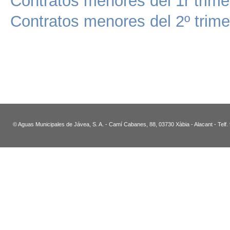
Contratos menores del 1r trime
Contratos menores del 2º trim
© Aguas Municipales de Jávea, S. A. - Camí Cabanes, 88, 03730 Xàbia - Alacant - Telf.