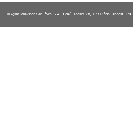
© Aguas Municipales de Jávea, S. A. - Camí Cabanes, 88, 03730 Xàbia - Alacant - Telf.