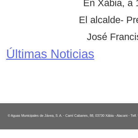
En Xàbia, a 
El alcalde- 
José Franci
Últimas Noticias
© Aguas Municipales de Jávea, S. A. - Camí Cabanes, 88, 03730 Xàbia - Alacant - Telf.