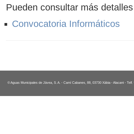
Pueden consultar más detalles 
Convocatoria Informáticos
© Aguas Municipales de Jávea, S. A. - Camí Cabanes, 88, 03730 Xàbia - Alacant - Telf.