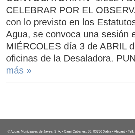
CELEBRAR POR EL OBSERVAT
con lo previsto en los Estatuto
Agua, se convoca una sesión ex
MIÉRCOLES día 3 de ABRIL de 
oficinas de la Desaladora. P
más »
© Aguas Municipales de Jávea, S. A. - Camí Cabanes, 88, 03730 Xàbia - Alacant - Telf.