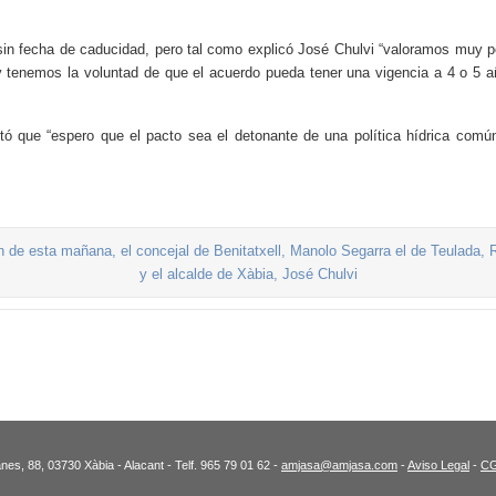
 sin fecha de caducidad, pero tal como explicó José Chulvi “valoramos muy p
 tenemos la voluntad de que el acuerdo pueda tener una vigencia a 4 o 5 a
 que “espero que el pacto sea el detonante de una política hídrica comú
es, 88, 03730 Xàbia - Alacant - Telf. 965 79 01 62 -
amjasa@amjasa.com
-
Aviso Legal
-
C