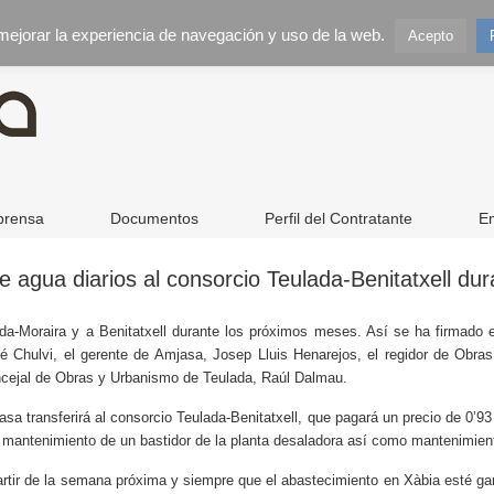
 mejorar la experiencia de navegación y uso de la web.
Acepto
prensa
Documentos
Perfil del Contratante
E
de agua diarios al consorcio Teulada-Benitatxell d
da-Moraira y a Benitatxell durante los próximos meses. Así se ha firmado
é Chulvi, el gerente de Amjasa, Josep Lluis Henarejos, el regidor de Obra
oncejal de Obras y Urbanismo de Teulada, Raúl Dalmau.
asa transferirá al consorcio Teulada-Benitatxell, que pagará un precio de 0’9
 mantenimiento de un bastidor de la planta desaladora así como mantenimient
partir de la semana próxima y siempre que el abastecimiento en Xàbia esté g