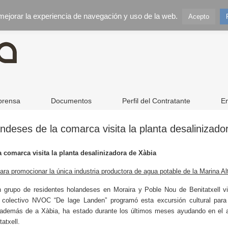
 mejorar la experiencia de navegación y uso de la web.
Acepto
prensa
Documentos
Perfil del Contratante
E
ndeses de la comarca visita la planta desalinizado
 comarca visita la planta desalinizadora de Xàbia
ra promocionar la única industria productora de agua potable de la Marina Al
n grupo de residentes holandeses en Moraira y Poble Nou de Benitatxell vis
El colectivo NVOC “De lage Landen” programó esta excursión cultural para
 además de a Xàbia, ha estado durante los últimos meses ayudando en el a
atxell.