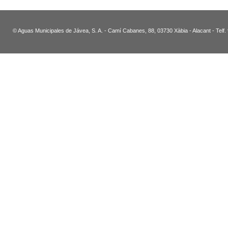
© Aguas Municipales de Jávea, S. A. - Camí Cabanes, 88, 03730 Xàbia - Alacant - Telf.