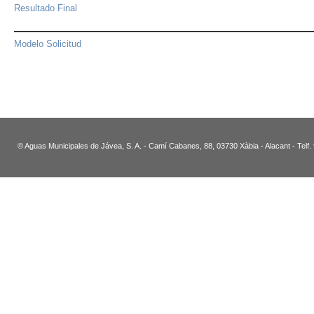
Resultado Final
Modelo Solicitud
© Aguas Municipales de Jávea, S. A. - Camí Cabanes, 88, 03730 Xàbia - Alacant - Telf.