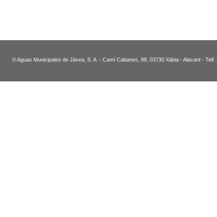
© Aguas Municipales de Jávea, S. A. - Camí Cabanes, 88, 03730 Xàbia - Alacant - Telf.