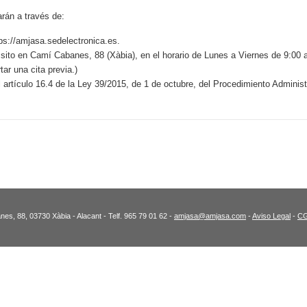
rán a través de:
s://amjasa.sedelectronica.es.
sito en Camí Cabanes, 88 (Xàbia), en el horario de Lunes a Viernes de 9:00 a
ar una cita previa.)
l artículo 16.4 de la Ley 39/2015, de 1 de octubre, del Procedimiento Admini
es, 88, 03730 Xàbia - Alacant - Telf. 965 79 01 62 -
amjasa@amjasa.com
-
Aviso Legal
-
C