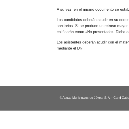
A su vez, en el mismo documento se estable
Los candidatos deberán acudir en su corre
sanitarias. Si se produce un retraso mayo
calificarán como «No presentado». Dicha co
Los asistentes deberán acudir con el materia
mediante el DNI.
© Aguas Municipales de Jávea, S. A. - Camí Caban