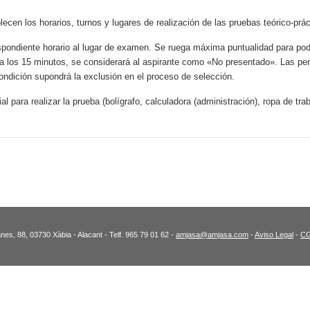
cen los horarios, turnos y lugares de realización de las pruebas teórico-prác
spondiente horario al lugar de examen. Se ruega máxima puntualidad para po
r a los 15 minutos, se considerará al aspirante como «No presentado». Las p
ndición supondrá la exclusión en el proceso de selección.
l para realizar la prueba (bolígrafo, calculadora (administración), ropa de traba
es, 88, 03730 Xàbia - Alacant - Telf. 965 79 01 62 -
amjasa@amjasa.com
-
Aviso Legal
-
C