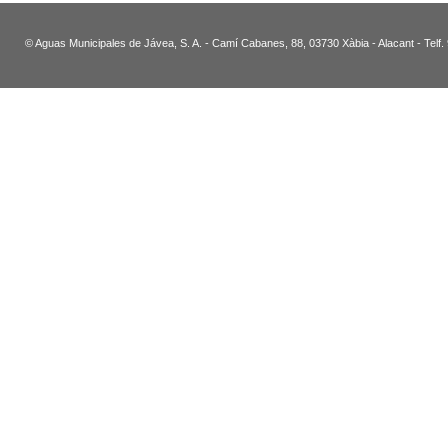
© Aguas Municipales de Jávea, S. A. - Camí Cabanes, 88, 03730 Xàbia - Alacant - Telf.