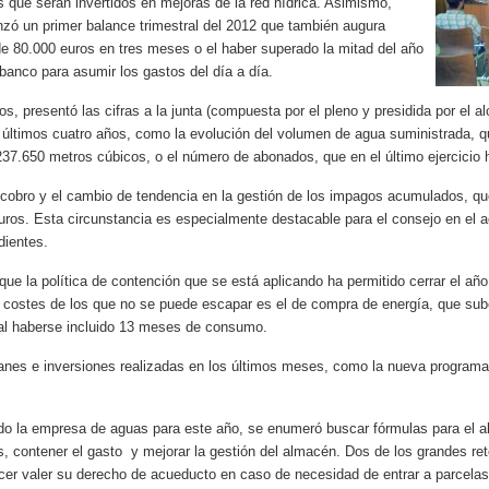
s que serán invertidos en mejoras de la red hídrica. Asimismo,
nzó un primer balance trimestral del 2012 que también augura
e 80.000 euros en tres meses o el haber superado la mitad del año
l banco para asumir los gastos del día a día.
s, presentó las cifras a la junta (compuesta por el pleno y presidida por el al
s últimos cuatro años, como la evolución del volumen de agua suministrada, 
 237.650 metros cúbicos, o el número de abonados, que en el último ejercicio 
cobro y el cambio de tendencia en la gestión de los impagos acumulados, que 
ros. Esta circunstancia es especialmente destacable para el consejo en el a
dientes.
ue la política de contención que se está aplicando ha permitido cerrar el año
s costes de los que no se puede escapar es el de compra de energía, que sub
 al haberse incluido 13 meses de consumo.
anes e inversiones realizadas en los últimos meses, como la nueva programac
o la empresa de aguas para este año, se enumeró buscar fórmulas para el aho
as, contener el gasto y mejorar la gestión del almacén. Dos de los grandes re
er valer su derecho de acueducto en caso de necesidad de entrar a parcelas