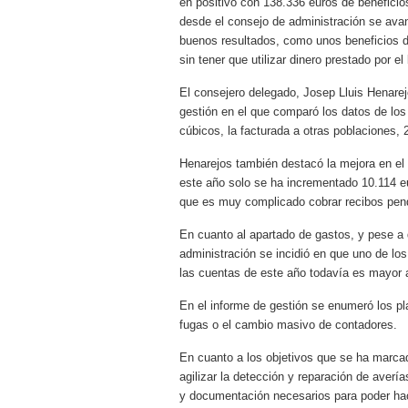
en positivo con 138.336 euros de beneficio
desde el consejo de administración se ava
buenos resultados, como unos beneficios d
sin tener que utilizar dinero prestado por e
El consejero delegado, Josep Lluis Henarejo
gestión en el que comparó los datos de lo
cúbicos, la facturada a otras poblaciones,
Henarejos también destacó la mejora en el 
este año solo se ha incrementado 10.114 eu
que es muy complicado cobrar recibos pen
En cuanto al apartado de gastos, y pese a q
administración se incidió en que uno de lo
las cuentas de este año todavía es mayor
En el informe de gestión se enumeró los pl
fugas o el cambio masivo de contadores.
En cuanto a los objetivos que se ha marcad
agilizar la detección y reparación de averí
y documentación necesarios para poder hac