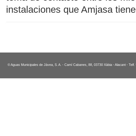
instalaciones que Amjasa tien
© Aguas Municipales de Jávea, S. A. - Camí Cabanes, 88, 03730 Xàbia - Alacant - Telf.