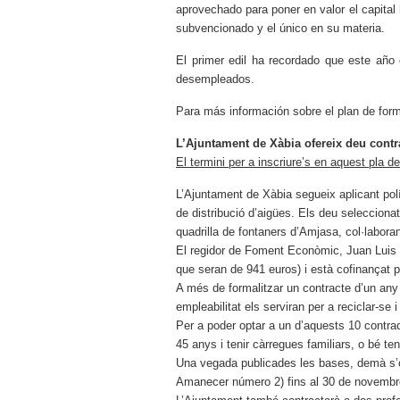
aprovechado para poner en valor el capita
subvencionado y el único en su materia.
El primer edil ha recordado que este año 
desempleados.
Para más información sobre el plan de for
L’Ajuntament de Xàbia ofereix deu contra
El termini per a inscriure’s en aquest pl
L’Ajuntament de Xàbia segueix aplicant pol
de distribució d’aigües. Els deu seleccionat
quadrilla de fontaners d’Amjasa, col·labora
El regidor de Foment Econòmic, Juan Luis C
que seran de 941 euros) i està cofinançat p
A més de formalitzar un contracte d’un any 
empleabilitat els serviran per a reciclar-
Per a poder optar a un d’aquests 10 contra
45 anys i tenir càrregues familiars, o bé te
Una vegada publicades les bases, demà s’obr
Amanecer número 2) fins al 30 de novembre