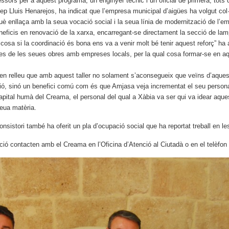
ssors per a aquest programa; un enginyer tècnic i un oficial de primera, tot
ep Lluis Henarejos, ha indicat que l’empresa municipal d’aigües ha volgut co
rquè enllaça amb la seua vocació social i la seua línia de modernització de l’e
neficis en renovació de la xarxa, encarregant-se directament la secció de lam
al cosa si la coordinació és bona ens va a venir molt bé tenir aquest reforç” h
es de les seues obres amb empreses locals, per la qual cosa formar-se en aq
t en relleu que amb aquest taller no solament s’aconsegueix que veïns d’aque
ció, sinó un benefici comú com és que Amjasa veja incrementat el seu personal 
 capital humà del Creama, el personal del qual a Xàbia va ser qui va idear aqu
seua matèria.
nsistori també ha oferit un pla d’ocupació social que ha reportat treball en le
ció contacten amb el Creama en l’Oficina d’Atenció al Ciutadà o en el telèfo