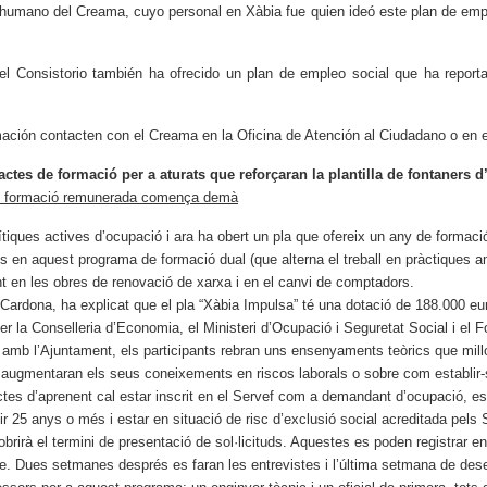
l humano del Creama, cuyo personal en Xàbia fue quien ideó este plan de emp
el Consistorio también ha ofrecido un plan de empleo social que ha reporta
mación contacten con el Creama en la Oficina de Atención al Ciudadano o en 
ctes de formació per a aturats que reforçaran la plantilla de fontaners 
a de formació remunerada comença demà
ítiques actives d’ocupació i ara ha obert un pla que ofereix un any de form
s en aquest programa de formació dual (que alterna el treball en pràctiques am
nt en les obres de renovació de xarxa i en el canvi de comptadors.
ardona, ha explicat que el pla “Xàbia Impulsa” té una dotació de 188.000 eur
er la Conselleria d’Economia, el Ministeri d’Ocupació i Seguretat Social i el 
amb l’Ajuntament, els participants rebran uns ensenyaments teòrics que millor
se i augmentaran els seus coneixements en riscos laborals o sobre com establi
ctes d’aprenent cal estar inscrit en el Servef com a demandant d’ocupació, es
nir 25 anys o més i estar en situació de risc d’exclusió social acreditada pels 
irà el termini de presentació de sol·licituds. Aquestes es poden registrar en
. Dues setmanes després es faran les entrevistes i l’última setmana de dese