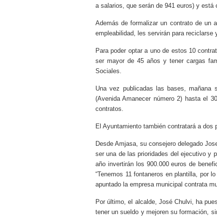
a salarios, que serán de 941 euros) y está
Además de formalizar un contrato de un añ
empleabilidad, les servirán para reciclar
Para poder optar a uno de estos 10 contra
ser mayor de 45 años y tener cargas fami
Sociales.
Una vez publicadas las bases, mañana se 
(Avenida Amanecer número 2) hasta el 30
contratos.
El Ayuntamiento también contratará a dos p
Desde Amjasa, su consejero delegado Josep
ser una de las prioridades del ejecutivo y
año invertirán los 900.000 euros de benef
“Tenemos 11 fontaneros en plantilla, por l
apuntado la empresa municipal contrata mu
Por último, el alcalde, José Chulvi, ha pu
tener un sueldo y mejoren su formación, s