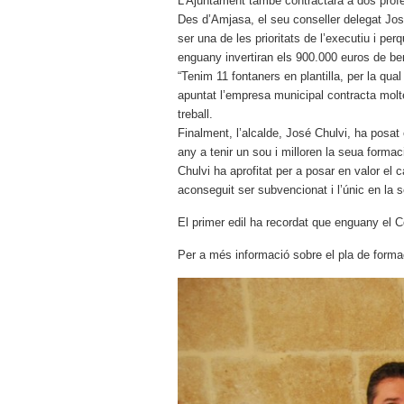
L’Ajuntament també contractarà a dos profe
Des d’Amjasa, el seu conseller delegat Jos
ser una de les prioritats de l’executiu i pe
enguany invertiran els 900.000 euros de be
“Tenim 11 fontaners en plantilla, per la qu
apuntat l’empresa municipal contracta molt
treball.
Finalment, l’alcalde, José Chulvi, ha posa
any a tenir un sou i milloren la seua forma
Chulvi ha aprofitat per a posar en valor el
aconseguit ser subvencionat i l’únic en la 
El primer edil ha recordat que enguany el Co
Per a més informació sobre el pla de forma