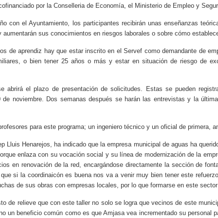
 cofinanciado por la Conselleria de Economía, el Ministerio de Empleo y Segu
o con el Ayuntamiento, los participantes recibirán unas enseñanzas teóric
se y aumentarán sus conocimientos en riesgos laborales o sobre cómo estable
tos de aprendiz hay que estar inscrito en el Servef como demandante de em
liares, o bien tener 25 años o más y estar en situación de riesgo de excl
abrirá el plazo de presentación de solicitudes. Estas se pueden registr
 de noviembre. Dos semanas después se harán las entrevistas y la última
rofesores para este programa; un ingeniero técnico y un oficial de primera,
 Lluis Henarejos, ha indicado que la empresa municipal de aguas ha querid
 porque enlaza con su vocación social y su línea de modernización de la empr
icios en renovación de la red, encargándose directamente la sección de fo
o que si la coordinaicón es buena nos va a venir muy bien tener este refuer
chas de sus obras con empresas locales, por lo que formarse en este sector 
esto de relieve que con este taller no solo se logra que vecinos de este muni
ino un beneficio común como es que Amjasa vea incrementado su personal para