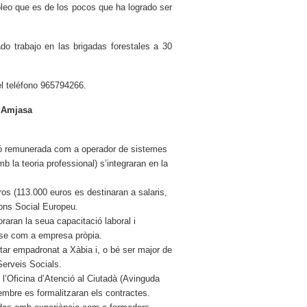
leo que es de los pocos que ha logrado ser
do trabajo en las brigadas forestales a 30
el teléfono 965794266.
d’Amjasa
ació remunerada com a operador de sistemes
b la teoria professional) s’integraran en la
os (113.000 euros es destinaran a salaris,
Fons Social Europeu.
aran la seua capacitació laboral i
r-se com a empresa pròpia.
tar empadronat a Xàbia i, o bé ser major de
Serveis Socials.
 l’Oficina d’Atenció al Ciutadà (Avinguda
mbre es formalitzaran els contractes.