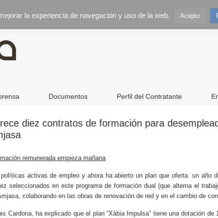
 mejorar la experiencia de navegación y uso de la web.
Acepto
prensa
Documentos
Perfil del Contratante
E
rece diez contratos de formación para desemplead
mjasa
 formación remunerada empieza mañana
 políticas activas de empleo y ahora ha abierto un plan que oferta un año
z seleccionados en este programa de formación dual (que alterna el trabajo
e Amjasa, colaborando en las obras de renovación de red y en el cambio de co
s Cardona, ha explicado que el plan “Xàbia Impulsa” tiene una dotación de 