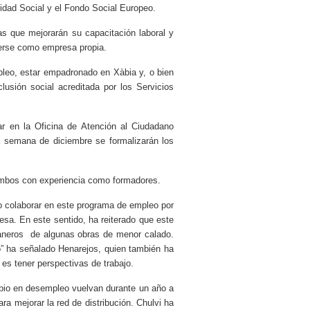
ridad Social y el Fondo Social Europeo.
as que mejorarán su capacitación laboral y
cerse como empresa propia.
pleo, estar empadronado en Xàbia y, o bien
usión social acreditada por los Servicios
ar en la Oficina de Atención al Ciudadano
 semana de diciembre se formalizarán los
 ambos con experiencia como formadores.
o colaborar en este programa de empleo por
esa. En este sentido, ha reiterado que este
ntaneros de algunas obras de menor calado.
zo” ha señalado Henarejos, quien también ha
es tener perspectivas de trabajo.
cipio en desempleo vuelvan durante un año a
 mejorar la red de distribución. Chulvi ha