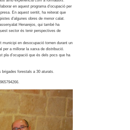
s dos amb experiència com a formadors.
l·laborar en aquest programa d’ocupació per
mpresa. En aquest sentit, ha reiterat que
pistes d’algunes obres de menor calat.
a assenyalat Henarejos, qui també ha
uest sector és tenir perspectives de
st municipi en desocupació tornen durant un
per a millorar la xarxa de distribució.
est pla d’ocupació que és dels pocs que ha
s brigades forestals a 30 aturats.
n 965794266.