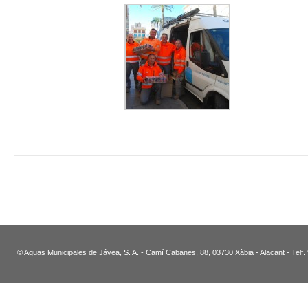
© Aguas Municipales de Jávea, S. A. - Camí Cabanes, 88, 03730 Xàbia - Alacant - Telf.