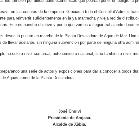
mos también por dificultades económicas que podrían poner en peligro la p
ávit en las cuentas de la empresa. Gracias a todo el Consell d’Administració
nte para reinvertir suficientemente en la ya maltrecha y vieja red de distribuc
rías. Ese es nuestro objetivo y por lo que vamos a seguir trabajando durame
s desde la puesta en marcha de la Planta Desaladora de Agua de Mar. Una i
 de llevar adelante, sin ninguna subvención por parte de ninguna otra adminis
 no solo a nivel comarcal, autonómico o nacional, sino también a nivel mund
preparando una serie de actos y exposiciones para dar a conocer a todos duran
l de Aguas como de la Planta Desaladora.
José Chulvi
Presidente de Amjasa.
Alcalde de Xàbia.