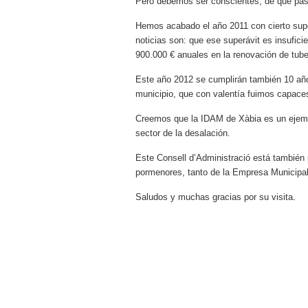
Pero debemos ser conscientes, de que pasa
Hemos acabado el año 2011 con cierto super
noticias son: que ese superávit es insuficie
900.000 € anuales en la renovación de tube
Este año 2012 se cumplirán también 10 año
municipio, que con valentía fuimos capaces
Creemos que la IDAM de Xàbia es un ejemplo
sector de la desalación.
Este Consell d’Administració está también 
pormenores, tanto de la Empresa Municipa
Saludos y muchas gracias por su visita.