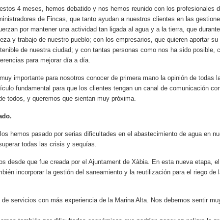
estos 4 meses, hemos debatido y nos hemos reunido con los profesionales del
inistradores de Fincas, que tanto ayudan a nuestros clientes en las gestiones
uerzan por mantener una actividad tan ligada al agua y a la tierra, que durante 
ueza y trabajo de nuestro pueblo; con los empresarios, que quieren aportar su
tenible de nuestra ciudad; y con tantas personas como nos ha sido posible, 
erencias para mejorar día a día.
muy importante para nosotros conocer de primera mano la opinión de todas la
ículo fundamental para que los clientes tengan un canal de comunicación co
 de todos, y queremos que sientan muy próxima.
ado.
s hemos pasado por serias dificultades en el abastecimiento de agua en nue
uperar todas las crisis y sequías.
 desde que fue creada por el Ajuntament de Xàbia. En esta nueva etapa, el r
ién incorporar la gestión del saneamiento y la reutilización para el riego de
e servicios con más experiencia de la Marina Alta. Nos debemos sentir muy 