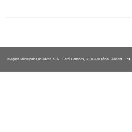
© Aguas Municipales de Jávea, S. A. - Camí Cabanes, 88, 03730 Xàbia - Alacant - Telf.