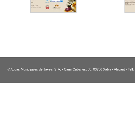
© Aguas Municipales de Jávea, S. A. - Camí Cabanes, 88, 03730 Xàbia - Alacant - Telf.