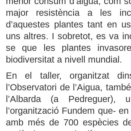
menor consum d’aigua, com só
major resistència a les inc
d’aquestes plantes tant en us
uns altres. I sobretot, es va i
se que les plantes invaso
biodiversitat a nivell mundial.
En el taller, organitzat d
l’Observatori de l’Aigua, també
l’Albarda (a Pedreguer), u
l’organització Fundem que- en
amb més de 700 espècies de 