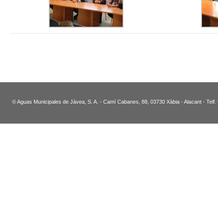
© Aguas Municipales de Jávea, S. A. - Camí Cabanes, 88, 03730 Xàbia - Alacant - Telf.