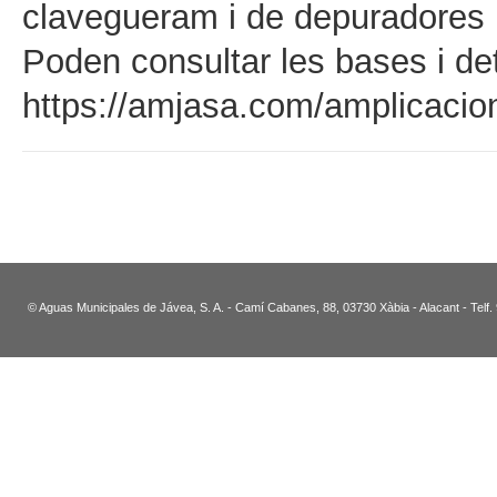
clavegueram i de depuradores 
Poden consultar les bases i det
https://amjasa.com/amplicacio
© Aguas Municipales de Jávea, S. A. - Camí Cabanes, 88, 03730 Xàbia - Alacant - Telf.