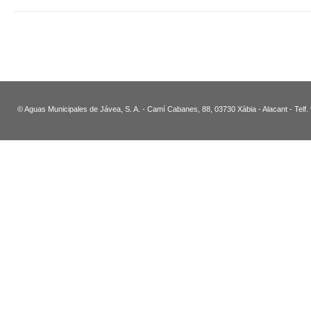
© Aguas Municipales de Jávea, S. A. - Camí Cabanes, 88, 03730 Xàbia - Alacant - Telf.