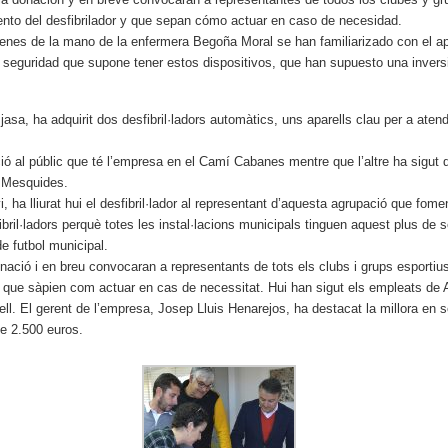
ento del desfibrilador y que sepan cómo actuar en caso de necesidad.
nes de la mano de la enfermera Begoña Moral se han familiarizado con el ap
 seguridad que supone tener estos dispositivos, que han supuesto una invers
sa, ha adquirit dos desfibril·ladors automàtics, uns aparells clau per a ate
ció al públic que té l’empresa en el Camí Cabanes mentre que l’altre ha sigut
s Mesquides.
, ha lliurat hui el desfibril·lador al representant d’aquesta agrupació que fom
ibril·ladors perquè totes les instal·lacions municipals tinguen aquest plus de 
e futbol municipal.
ació i en breu convocaran a representants de tots els clubs i grups esportius
r i que sàpien com actuar en cas de necessitat. Hui han sigut els empleats de 
ell. El gerent de l’empresa, Josep Lluis Henarejos, ha destacat la millora en 
de 2.500 euros.