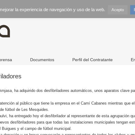
 mejorar la experiencia de navegación y uso de la web.
Acepto
prensa
Documentos
Perfil del Contratante
E
iladores
mjasa, ha adquirido dos desfibriladores automáticos, unos aparatos clave p
 atención al público que tiene la empresa en el Camí Cabanes mientras que el
 de fútbol de Les Mesquides.
ulvi, ha entregado hoy el desfibrilador al representante de esta agrupación 
uevos desfibriladores para que todas las instalaciones municipales tengan es
l Buigues y el campo de fútbol municipal.
a donación y en breve convocarán a representantes de todos los clubes y gru