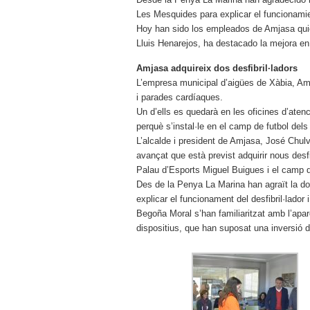
Les Mesquides para explicar el funcionami
Hoy han sido los empleados de Amjasa quie
Lluis Henarejos, ha destacado la mejora en
Amjasa adquireix dos desfibril·ladors
L’empresa municipal d’aigües de Xàbia, Amja
i parades cardíaques.
Un d’ells es quedarà en les oficines d’aten
perquè s’instal·le en el camp de futbol del
L’alcalde i president de Amjasa, José Chulvi
avançat que està previst adquirir nous desf
Palau d’Esports Miguel Buigues i el camp d
Des de la Penya La Marina han agraït la don
explicar el funcionament del desfibril·lado
Begoña Moral s’han familiaritzat amb l’apar
dispositius, que han suposat una inversió 