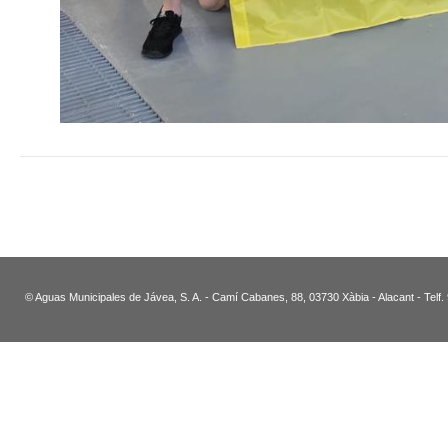
© Aguas Municipales de Jávea, S. A. - Camí Cabanes, 88, 03730 Xàbia - Alacant - Telf.